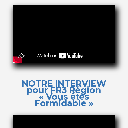
NOTRE INTERVIEW
pour
FR3 Région
« Vous êtes
Formidable »